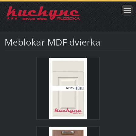
Meblokar MDF dvierka