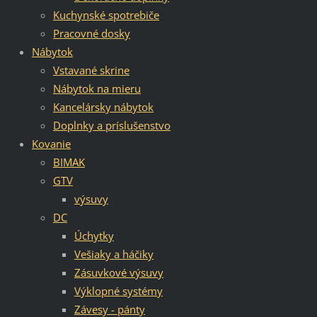
Kuchynské spotrebiče
Pracovné dosky
Nábytok
Vstavané skrine
Nábytok na mieru
Kancelársky nábytok
Doplnky a príslušenstvo
Kovanie
BIMAK
GTV
výsuvy
DC
Úchytky
Vešiaky a háčiky
Zásuvkové výsuvy
Výklopné systémy
Závesy - pánty