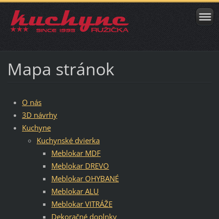
Mapa stránok
O nás
3D návrhy
Kuchyne
Kuchynské dvierka
Meblokar MDF
Meblokar DREVO
Meblokar OHYBANÉ
Meblokar ALU
Meblokar VITRÁŽE
Dekoračné doplnky