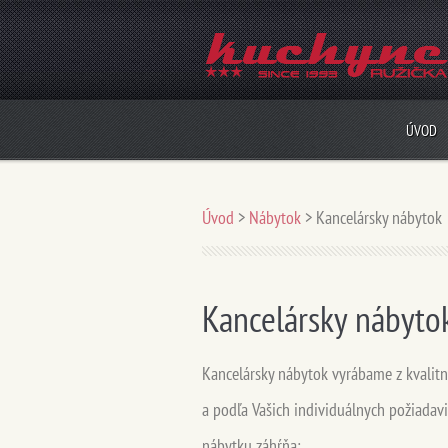
ÚVOD
Úvod
>
Nábytok
>
Kancelársky nábytok
Kancelársky nábyto
Kancelársky nábytok vyrábame z kvalit
a podľa Vašich individuálnych požiadav
nábytku záhŕňa: