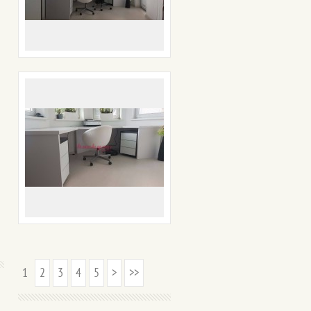
1
2
3
4
5
>
>>