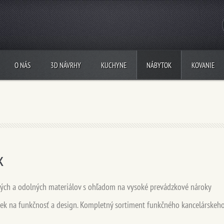
O NÁS
3D NÁVRHY
KUCHYNE
NÁBYTOK
KOVANIE
k
ných a odolných materiálov s ohľadom na vysoké prevádzkové nároky
iek na funkčnosť a design. Kompletný sortiment funkčného kancelárskeh