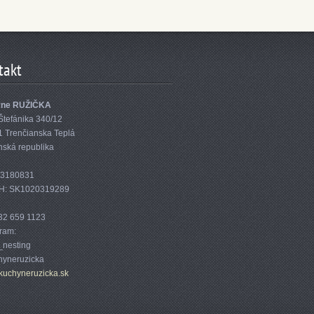
takt
yne RUŽIČKA
Štefánika 340/12
1 Trenčianska Teplá
nská republika
33180831
H: SK1020319289
32 659 1123
gram:
nesting
yneruzicka
kuc
hyneruzi
cka.sk