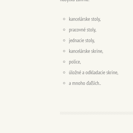
kancelárske stoly,
pracovné stoly,
jednacie stoly,
kancelárske skrine,
police,
úložné a odkladacie skrine,
a mnoho ďaľších..