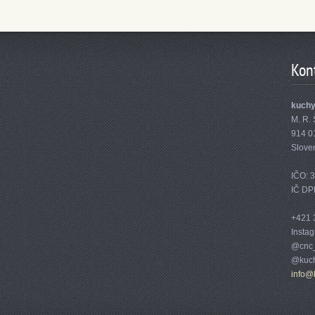
Kon
kuch
M. R. 
914 0
Slove
IČO: 
IČ DP
+421 
Insta
@cnc_
@kuch
info@