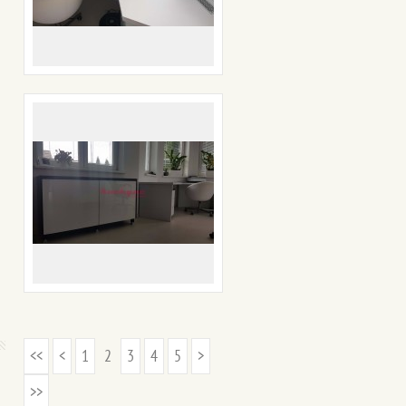
<<
<
1
2
3
4
5
>
>>