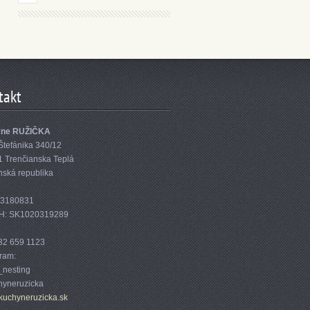
takt
yne RUŽIČKA
Štefánika 340/12
1 Trenčianska Teplá
nská republika
33180831
H: SK1020319289
32 659 1123
gram:
nesting
yneruzicka
kuc
hyneruzi
cka.sk