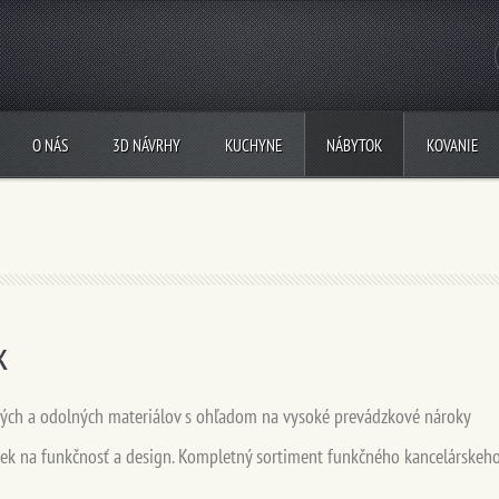
O NÁS
3D NÁVRHY
KUCHYNE
NÁBYTOK
KOVANIE
k
ných a odolných materiálov s ohľadom na vysoké prevádzkové nároky
iek na funkčnosť a design. Kompletný sortiment funkčného kancelárskeh