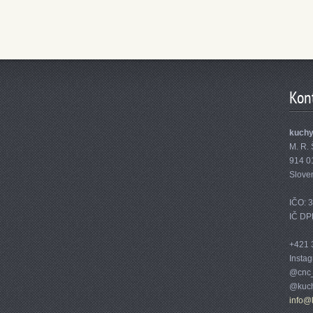
Kon
kuch
M. R. 
914 0
Slove
IČO: 
IČ DP
+421 
Insta
@cnc_
@kuch
info@