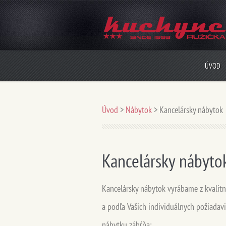
ÚVOD
Úvod
>
Nábytok
>
Kancelársky nábytok
Kancelársky nábyto
Kancelársky nábytok vyrábame z kvalit
a podľa Vašich individuálnych požiadav
nábytku záhŕňa: