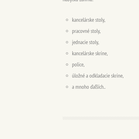
kancelárske stoly,
pracovné stoly,
jednacie stoly,
kancelárske skrine,
police,
úložné a odkladacie skrine,
a mnoho ďaľších..