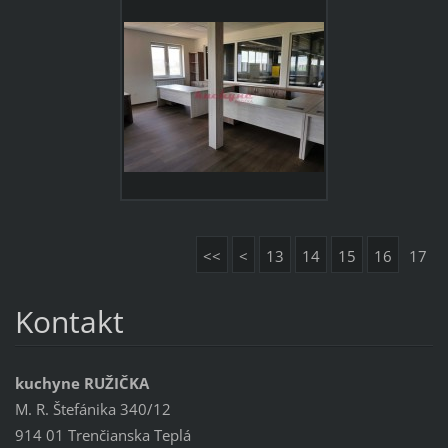
<<
<
13
14
15
16
17
Kontakt
kuchyne RUŽIČKA
M. R. Štefánika 340/12
914 01 Trenčianska Teplá