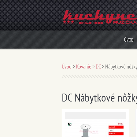
ÚVOD
Úvod
>
Kovanie
>
DC
>
Nábytkové nôžk
DC Nábytkové nôžk