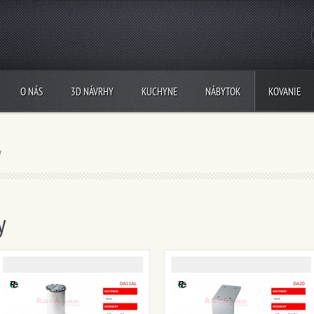
O NÁS
3D NÁVRHY
KUCHYNE
NÁBYTOK
KOVANIE
y
y