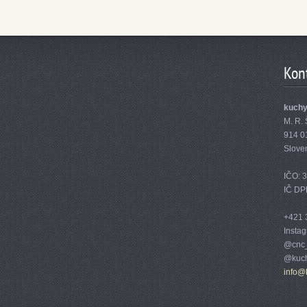
Kon
kuch
M. R. 
914 0
Slove
IČO: 
IČ DP
+421 
Insta
@cnc_
@kuch
info@