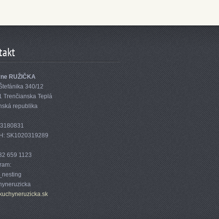
takt
yne RUŽIČKA
Štefánika 340/12
1 Trenčianska Teplá
nská republika
33180831
H: SK1020319289
32 659 1123
gram:
nesting
yneruzicka
kuc
hyneruzi
cka.sk