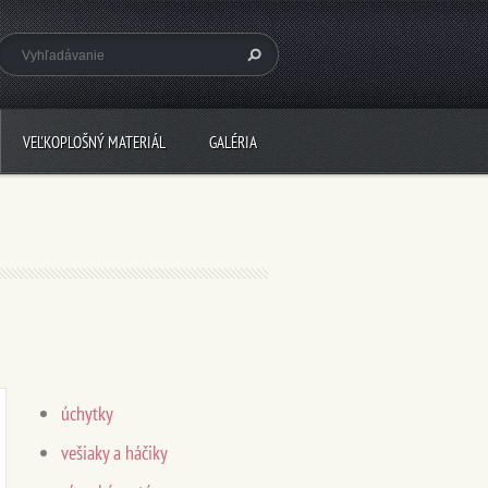
VEĽKOPLOŠNÝ MATERIÁL
GALÉRIA
úchytky
vešiaky a háčiky