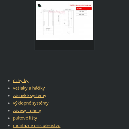
úchytky
vešiaky a háčiky
zásuvké systémy
výklopné systémy
závesy - pánty
pultové lišty
montážne príslušenstvo