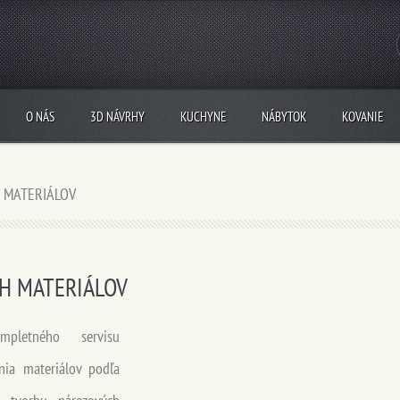
O NÁS
3D NÁVRHY
KUCHYNE
NÁBYTOK
KOVANIE
 MATERIÁLOV
H MATERIÁLOV
pletného servisu
nia materiálov podľa