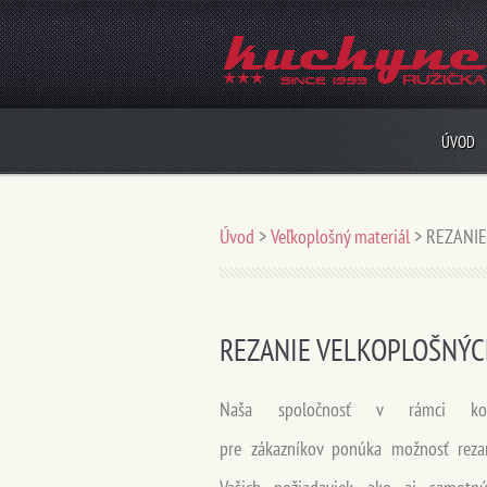
ÚVOD
Úvod
>
Veľkoplošný materiál
>
REZANIE
REZANIE VELKOPLOŠNÝC
Naša spoločnosť v rámci kom
pre zákazníkov ponúka možnosť reza