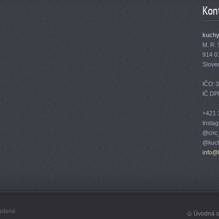
Kon
kuch
M. R. 
914 0
Slove
IČO: 
IČ DP
+421 
Insta
@cnc_
@kuch
info@
adené.
Úvodná s