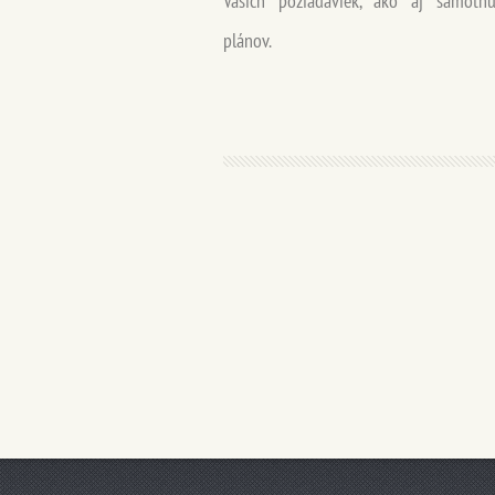
Vašich požiadaviek, ako aj samotn
plánov.