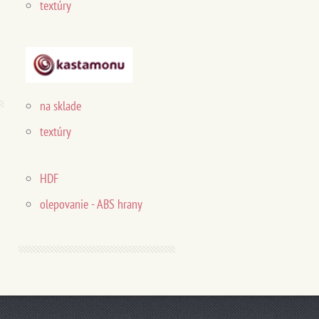
textúry
na sklade
textúry
HDF
olepovanie - ABS hrany