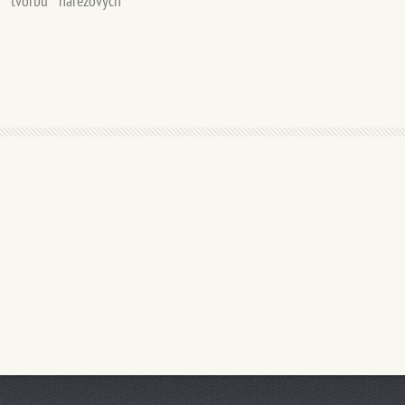
ú tvorbu nárezových