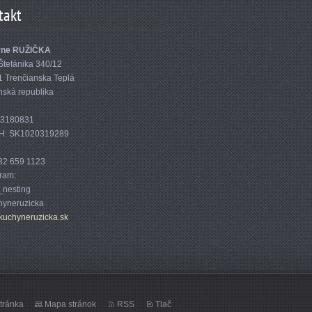
takt
yne RUŽIČKA
Štefánika 340/12
1 Trenčianska Teplá
nská republika
33180831
H: SK1020319289
32 659 1123
gram:
nesting
yneruzicka
kuc
hyneruzi
cka.sk
tránka
Mapa stránok
RSS
Tlač