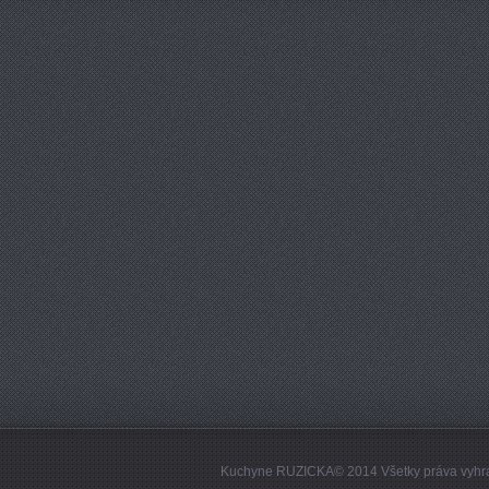
Kuchyne RUZICKA© 2014 Všetky práva vyhr