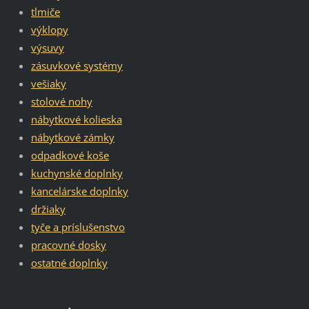
tlmiče
výklopy
výsuvy
zásuvkové systémy
vešiaky
stolové nohy
nábytkové kolieska
nábytkové zámky
odpadkové koše
kuchynské doplnky
kancelárske doplnky
držiaky
tyče a príslušenstvo
pracovné dosky
ostatné doplnky