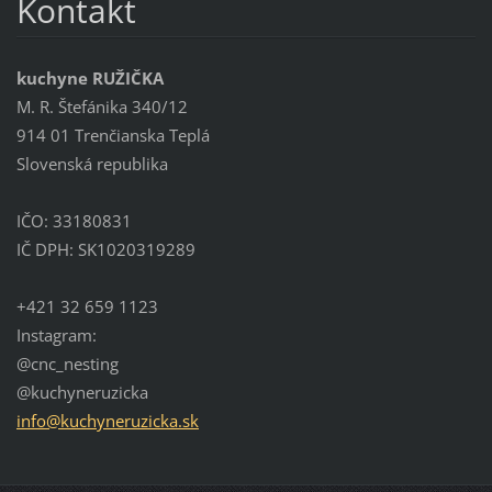
Kontakt
kuchyne RUŽIČKA
M. R. Štefánika 340/12
914 01 Trenčianska Teplá
Slovenská republika
IČO: 33180831
IČ DPH: SK1020319289
+421 32 659 1123
Instagram:
@cnc_nesting
@kuchyneruzicka
info@kuc
hyneruzi
cka.sk