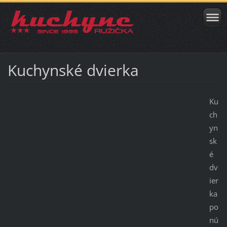
Kuchynské dvierka
Ku
ch
yn
sk
é
dv
ier
ka
po
nú