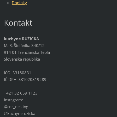
Doplnky
Kontakt
kuchyne RUŽIČKA
M. R. Štefánika 340/12
914 01 Trenčianska Teplá
Slovenská republika
IČO: 33180831
IČ DPH: SK1020319289
+421 32 659 1123
Instagram:
@cnc_nesting
@kuchyneruzicka