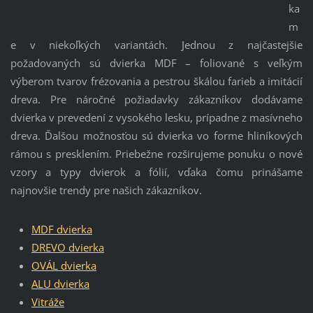
ka
m
e v niekoľkých variantách. Jednou z najčastejšie
požadovaných sú dvierka MDF – foliované s veľkým
výberom tvarov frézovania a pestrou škálou farieb a imitácií
dreva. Pre náročné požiadavky zákazníkov dodávame
dvierka v prevedení z vysokého lesku, prípadne z masívneho
dreva. Ďalšou možnosťou sú dvierka vo forme hliníkových
rámou s presklením. Priebežne rozširujeme ponuku o nové
vzory a typy dvierok a fólií, vďaka čomu prinášame
najnovšie trendy pre našich zákazníkov.
MDF dvierka
DREVO dvierka
OVÁL dvierka
ALU dvierka
Vitráže