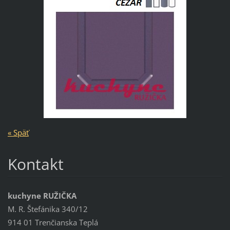
« Späť
Kontakt
kuchyne RUŽIČKA
M. R. Štefánika 340/12
914 01 Trenčianska Teplá