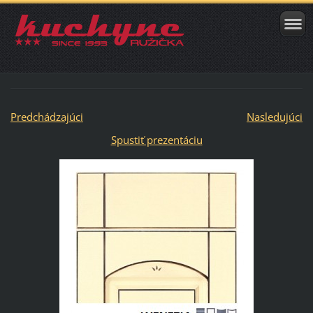
Predchádzajúci
Nasledujúci
Spustiť prezentáciu