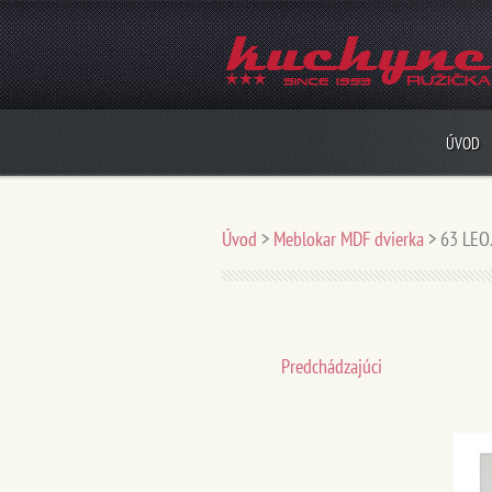
ÚVOD
Úvod
>
Meblokar MDF dvierka
>
63 LEO
Predchádzajúci