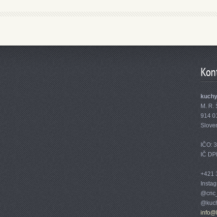
Kon
kuch
M. R. 
914 0
Slove
IČO: 
IČ DP
+421 
Insta
@cnc_
@kuch
info@