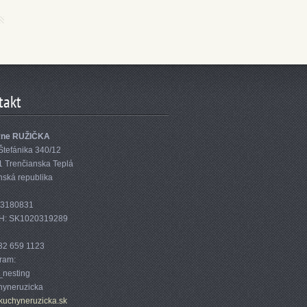
takt
yne RUŽIČKA
Štefánika 340/12
1 Trenčianska Teplá
nská republika
33180831
H: SK1020319289
32 659 1123
gram:
nesting
yneruzicka
kuc
hyneruzi
cka.sk