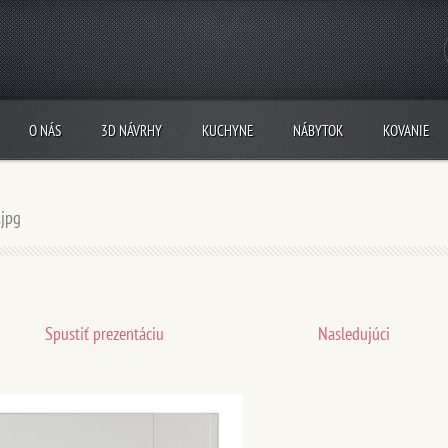
O NÁS
3D NÁVRHY
KUCHYNE
NÁBYTOK
KOVANIE
.jpg
Spustiť prezentáciu
Nasledujúci