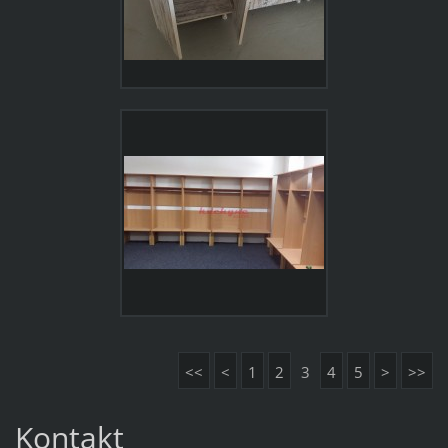
<<
<
1
2
3
4
5
>
>>
Kontakt