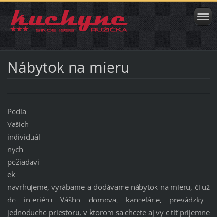
Nábytok na mieru
Podľa
Vašich
individuál
nych
požiadavi
ek
navrhujeme, vyrábame
a dodávame nábytok na mieru, či už
do interiéru Vášho domova, kancelárie, prevádzky...
jednoducho priestoru, v ktorom sa chcete aj vy citíť príjemne