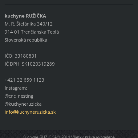
kuchyne RUŽIČKA
M. R. Štefánika 340/12
914 01 Trenčianska Teplá
Slovenská republika
IČO: 33180831
IČ DPH: SK1020319289
+421 32 659 1123
Instagram:
@cnc_nesting
@kuchyneruzicka
info@kuc
hyneruzi
cka.sk
Kuchyne RUZICKA© 2014 Všetky práva vyhradené.