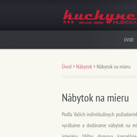
ÚVOD
Úvod
>
Nábytok
>
Nábytok na mieru
Nábytok na mieru
Podľa Vašich individuálnych požiadavie
vyrábame
a dodávame nábytok na mie
interiéru Vášho domova, kancelárie,