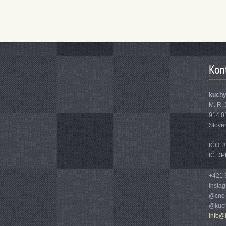
Kon
kuch
M. R. 
914 0
Slove
IČO: 
IČ DP
+421 
Insta
@cnc_
@kuch
info@