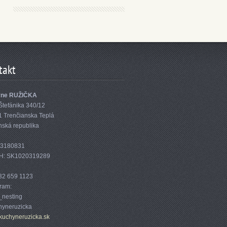
takt
yne RUŽIČKA
Štefánika 340/12
1 Trenčianska Teplá
nská republika
33180831
H: SK1020319289
32 659 1123
gram:
nesting
yneruzicka
kuc
hyneruzi
cka.sk