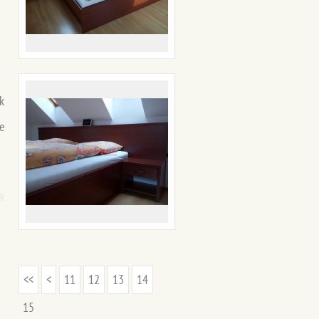
k
e
<<
<
11
12
13
14
15