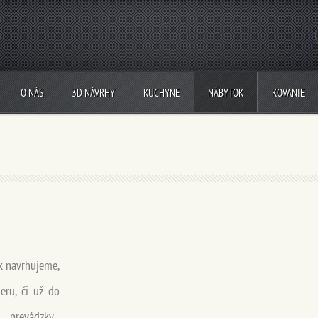
O NÁS
3D NÁVRHY
KUCHYNE
NÁBYTOK
KOVANIE
k navrhujeme,
ru, či už do
 prevádzky...