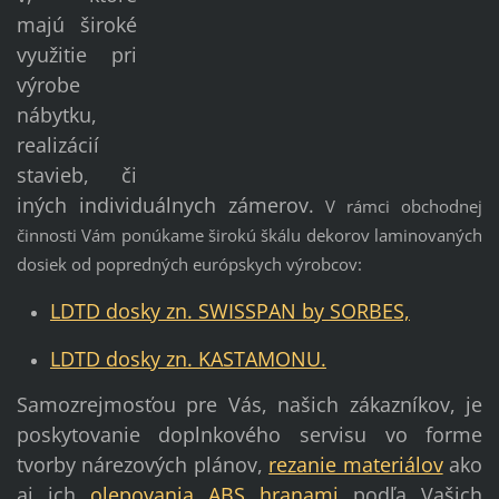
majú široké
využitie pri
výrobe
nábytku,
realizácií
stavieb, či
iných individuálnych zámerov.
V rámci obchodnej
činnosti Vám ponúkame širokú škálu dekorov laminovaných
dosiek od popredných európskych výrobcov:
LDTD dosky zn. SWISSPAN by SORBES,
LDTD dosky zn. KASTAMONU.
Samozrejmosťou pre Vás, našich zákazníkov, je
poskytovanie doplnkového servisu vo forme
tvorby nárezových plánov,
rezanie materiálov
ako
aj ich
olepovania ABS hranami
podľa Vašich