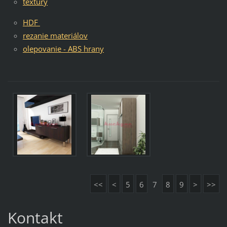
textúry
HDF
rezanie materiálov
olepovanie - ABS hrany
<<
<
5
6
7
8
9
>
>>
Kontakt