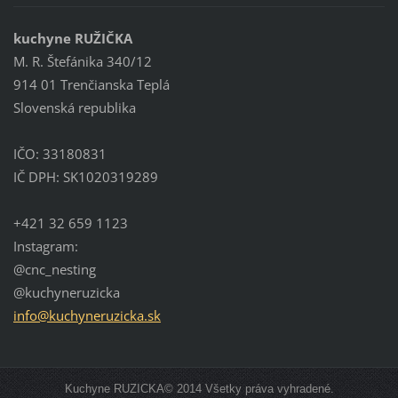
kuchyne RUŽIČKA
M. R. Štefánika 340/12
914 01 Trenčianska Teplá
Slovenská republika
IČO: 33180831
IČ DPH: SK1020319289
+421 32 659 1123
Instagram:
@cnc_nesting
@kuchyneruzicka
info@kuc
hyneruzi
cka.sk
Kuchyne RUZICKA© 2014 Všetky práva vyhradené.