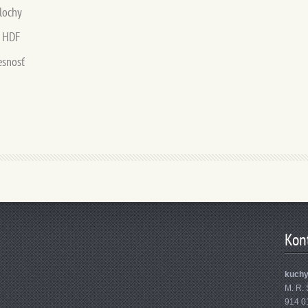
plochy
e HDF
esnosť
Kon
kuch
M. R. 
914 0