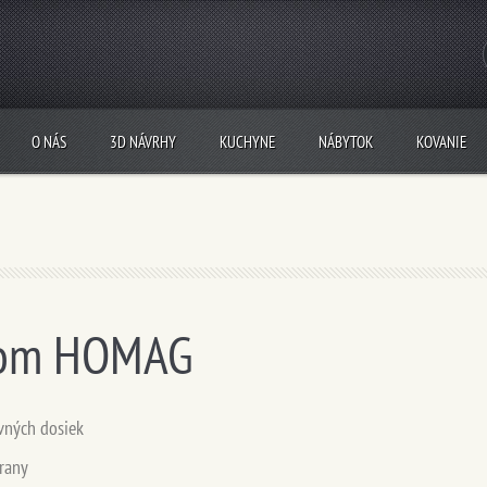
O NÁS
3D NÁVRHY
KUCHYNE
NÁBYTOK
KOVANIE
from HOMAG
vných dosiek
hrany