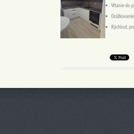
Vŕtanie do 
Drážkovani
Rýchlosť, pr