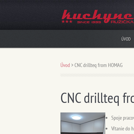
ÚVOD
Úvod
>
CNC drillteq from HOMAG
CNC drillteq 
Spoje praco
Vŕtanie do 