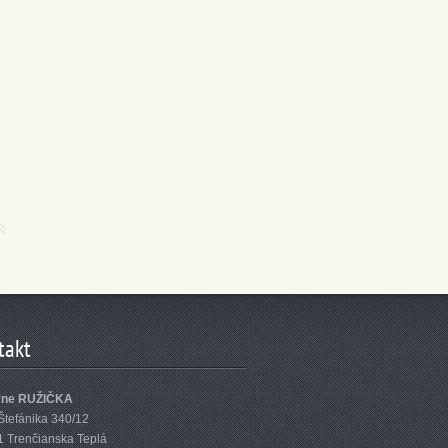
takt
yne RUŽIČKA
Štefánika 340/12
1 Trenčianska Teplá