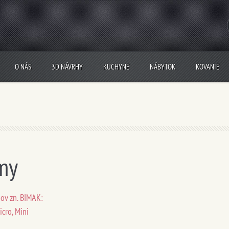
O NÁS
3D NÁVRHY
KUCHYNE
NÁBYTOK
KOVANIE
my
ov zn. BIMAK:
icro, Mini