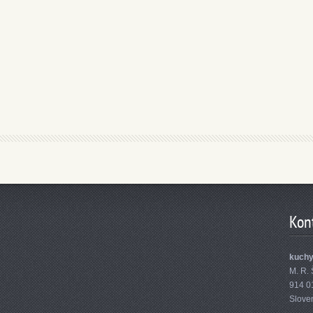
Kon
kuch
M. R. 
914 0
Slove