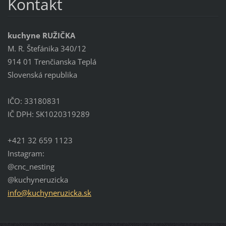
Kontakt
kuchyne RUŽIČKA
M. R. Štefánika 340/12
914 01 Trenčianska Teplá
Slovenská republika
IČO: 33180831
IČ DPH: SK1020319289
+421 32 659 1123
Instagram:
@cnc_nesting
@kuchyneruzicka
info@kuc
hyneruzi
cka.sk