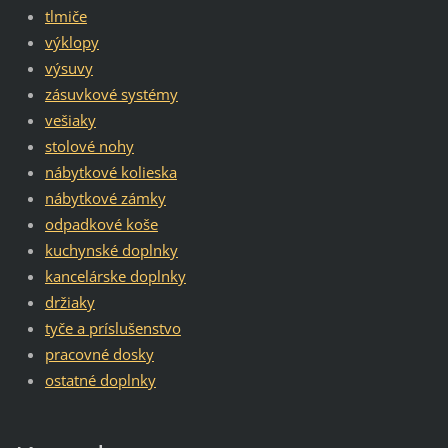
tlmiče
výklopy
výsuvy
zásuvkové systémy
vešiaky
stolové nohy
nábytkové kolieska
nábytkové zámky
odpadkové koše
kuchynské doplnky
kancelárske doplnky
držiaky
tyče a príslušenstvo
pracovné dosky
ostatné doplnky