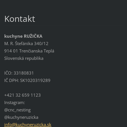
Kontakt
kuchyne RUŽIČKA
M. R. Štefánika 340/12
914 01 Trenčianska Teplá
Slovenská republika
IČO: 33180831
IČ DPH: SK1020319289
+421 32 659 1123
Instagram:
@cnc_nesting
@kuchyneruzicka
info@kuc
hyneruzi
cka.sk