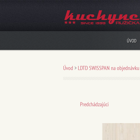
ÚVOD
Úvod
>
LDTD SWISSPAN na objednávku
Predchádzajúci