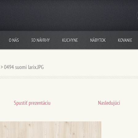
O NÁS
3D NÁVRHY
KUCHYNE
NÁBYTOK
KOVANIE
>
0494 suomi larix.JPG
Spustiť prezentáciu
Nasledujúci