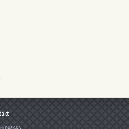
takt
yne RUŽIČKA