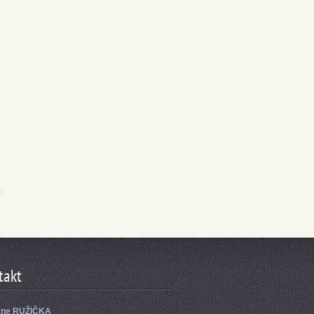
takt
yne RUŽIČKA