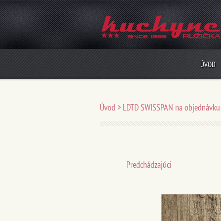
ÚVOD
Úvod
>
LDTD SWISSPAN na objednávku
Predchádzajúci