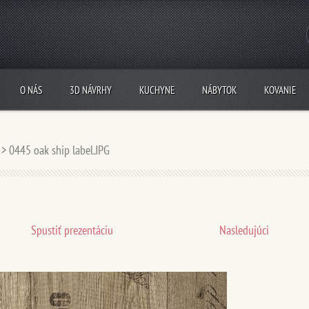
O NÁS
3D NÁVRHY
KUCHYNE
NÁBYTOK
KOVANIE
>
0445 oak ship label.JPG
Spustiť prezentáciu
Nasledujúci