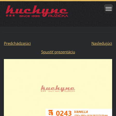
Predchádzajúci
Nasledujúci
Spustiť prezentáciu