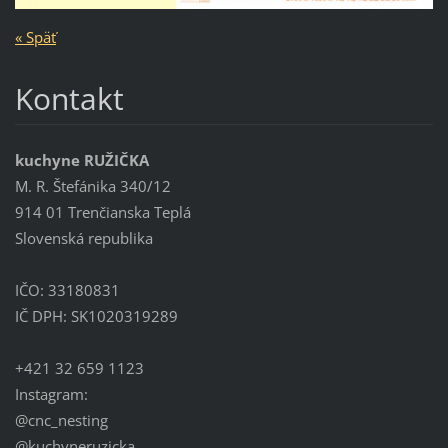
« Späť
Kontakt
kuchyne RUŽIČKA
M. R. Štefánika 340/12
914 01 Trenčianska Teplá
Slovenská republika
IČO: 33180831
IČ DPH: SK1020319289
+421 32 659 1123
Instagram:
@cnc_nesting
@kuchyneruzicka