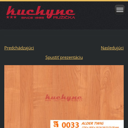
Predchádzajúci
Nasledujúci
Spustiť prezentáciu