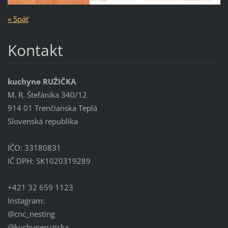
« Späť
Kontakt
kuchyne RUŽIČKA
M. R. Štefánika 340/12
914 01 Trenčianska Teplá
Slovenská republika
IČO: 33180831
IČ DPH: SK1020319289
+421 32 659 1123
Instagram:
@cnc_nesting
@kuchyneruzicka