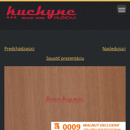
Predchádzajúci
Nasledujúci
Spustiť prezentáciu