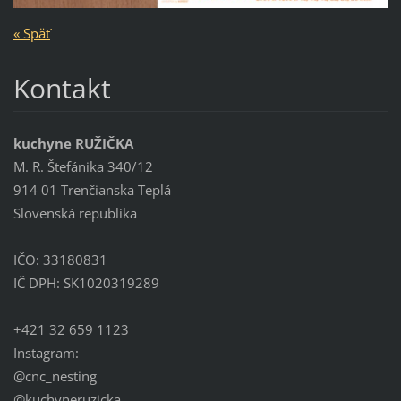
« Späť
Kontakt
kuchyne RUŽIČKA
M. R. Štefánika 340/12
914 01 Trenčianska Teplá
Slovenská republika
IČO: 33180831
IČ DPH: SK1020319289
+421 32 659 1123
Instagram:
@cnc_nesting
@kuchyneruzicka