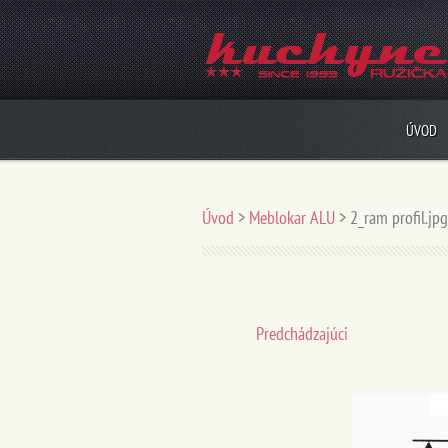
ÚVOD
Úvod
>
Meblokar ALU
>
2_ram profil.jpg
Predchádzajúci