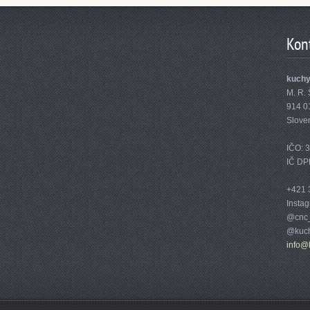
Kon
kuch
M. R. 
914 0
Slove
IČO: 
IČ DP
+421 
Insta
@cnc_
@kuch
info@