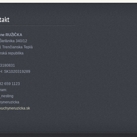
takt
yne RUŽIČKA
Štefánika 340/12
1 Trenčianska Teplá
nská republika
33180831
H: SK1020319289
32 659 1123
gram:
nesting
yneruzicka
kuc
hyneruzi
cka.sk