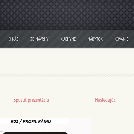
O NÁS
3D NÁVRHY
KUCHYNE
NÁBYTOK
KOVANIE
Spustiť prezentáciu
Nasledujúci