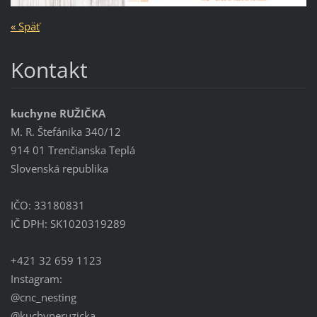
« Späť
Kontakt
kuchyne RUŽIČKA
M. R. Štefánika 340/12
914 01 Trenčianska Teplá
Slovenská republika
IČO: 33180831
IČ DPH: SK1020319289
+421 32 659 1123
Instagram:
@cnc_nesting
@kuchyneruzicka