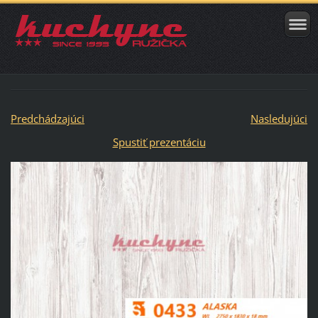
Predchádzajúci
Nasledujúci
Spustiť prezentáciu