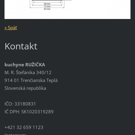
« Späť
Kontakt
kuchyne RUŽIČKA
M. R. Štefánika 340/12
914 01 Trenčianska Teplá
Slovenská republika
IČO: 33180831
IČ DPH: SK1020319289
+421 32 659 1123
Instagram: