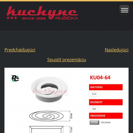
Predchádzajúci
Nasledujúci
Spustiť prezentáciu