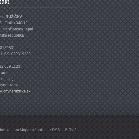
takt
yne RUŽIČKA
Štefánika 340/12
1 Trenčianska Teplá
nská republika
33180831
H: SK1020319289
32 659 1123
gram:
nesting
yneruzicka
kuc
hyneruzi
cka.sk
tránka
Mapa stránok
RSS
Tlač