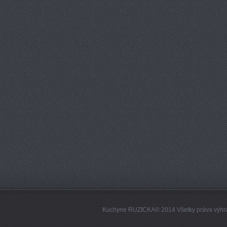
Kuchyne RUZICKA© 2014 Všetky práva vyhr