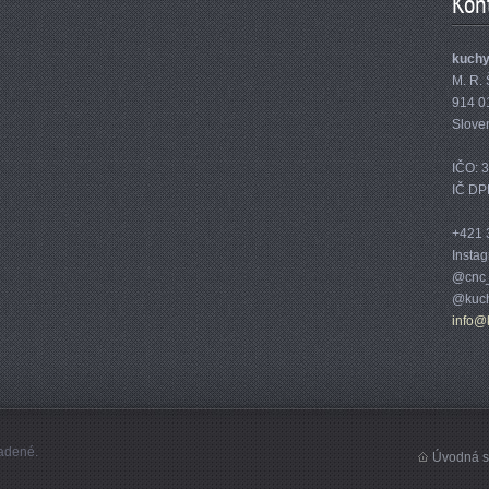
Kon
kuch
M. R. 
914 0
Slove
IČO: 
IČ DP
+421 
Insta
@cnc_
@kuch
info@
adené.
Úvodná s