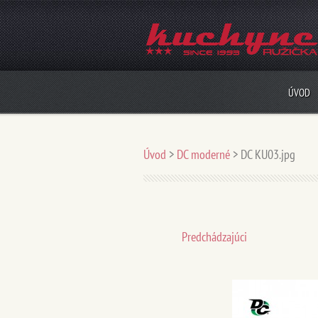
ÚVOD
Úvod
>
DC moderné
>
DC KU03.jpg
Predchádzajúci