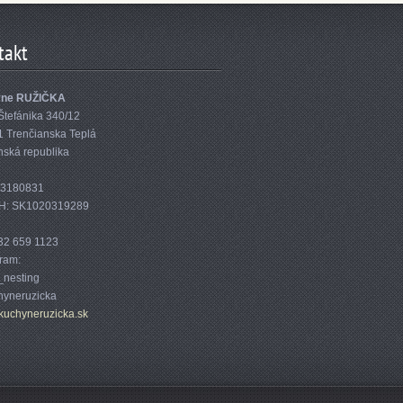
takt
yne RUŽIČKA
Štefánika 340/12
1 Trenčianska Teplá
nská republika
33180831
H: SK1020319289
32 659 1123
gram:
nesting
yneruzicka
kuc
hyneruzi
cka.sk