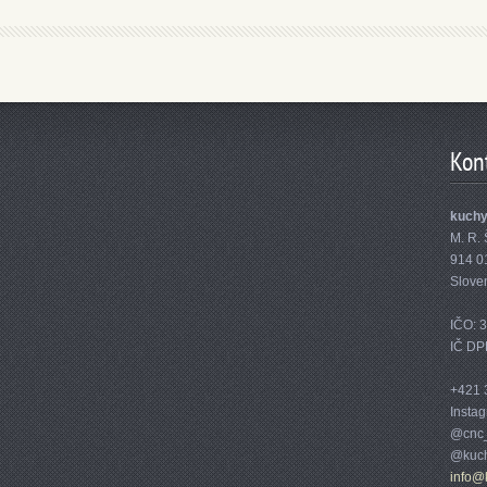
Kon
kuch
M. R. 
914 0
Slove
IČO: 
IČ DP
+421 
Insta
@cnc_
@kuch
info@