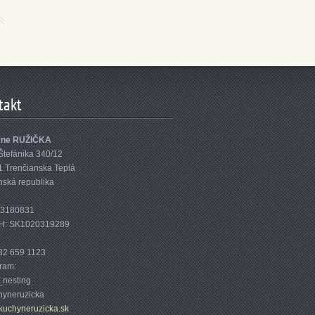
takt
yne RUŽIČKA
Štefánika 340/12
1 Trenčianska Teplá
nská republika
33180831
H: SK1020319289
32 659 1123
gram:
nesting
yneruzicka
kuc
hyneruzi
cka.sk