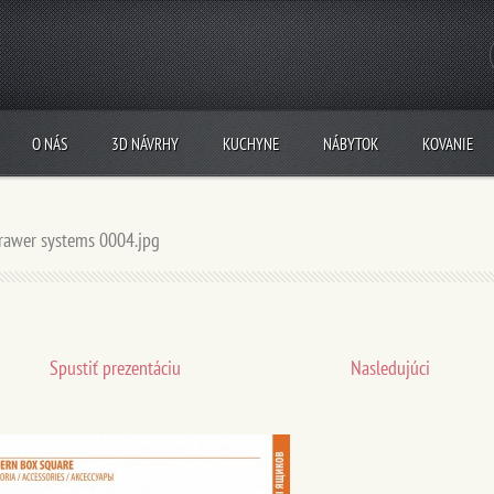
O NÁS
3D NÁVRHY
KUCHYNE
NÁBYTOK
KOVANIE
rawer systems 0004.jpg
Spustiť prezentáciu
Nasledujúci