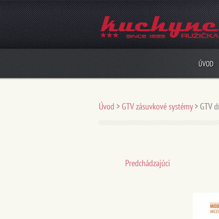
ÚVOD
Úvod
>
GTV zásuvkové systémy
>
GTV d
Predchádzajúci