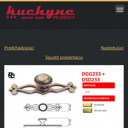
Predchádzajúci
Nasledujúci
Spustiť prezentáciu