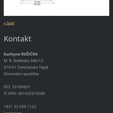
« Späť
Kontakt
kuchyne RUŽIČKA
M. R. Štefánika 340/12
914 01 Trenčianska Teplá
Slovenská republika
IČO: 33180831
IČ DPH: SK1020319289
+421 32 659 1123
Instagram: