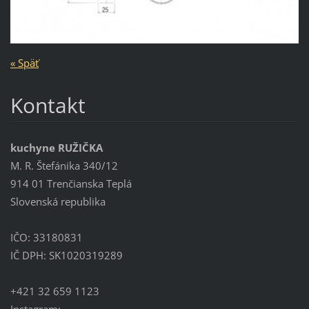
« Späť
Kontakt
kuchyne RUŽIČKA
M. R. Štefánika 340/12
914 01 Trenčianska Teplá
Slovenská republika
IČO: 33180831
IČ DPH: SK1020319289
+421 32 659 1123
Instagram: