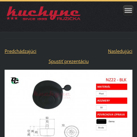
Predchádzajúci
Nasledujúci
Spustiť prezentáciu