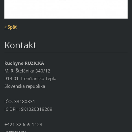
« Späť
Kontakt
kuchyne RUŽIČKA
M. R. Štefánika 340/12
914 01 Trenčianska Teplá
Slovenská republika
IČO: 33180831
IČ DPH: SK1020319289
+421 32 659 1123
Instagram: