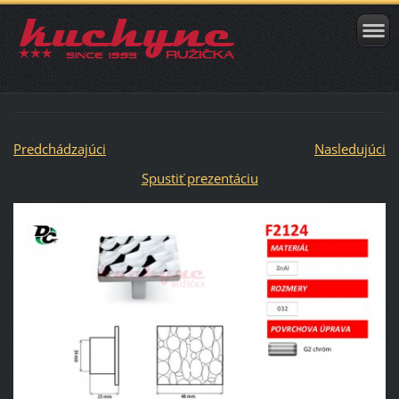
Predchádzajúci
Nasledujúci
Spustiť prezentáciu