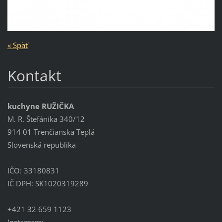
« Späť
Kontakt
kuchyne RUŽIČKA
M. R. Štefánika 340/12
914 01 Trenčianska Teplá
Slovenská republika
IČO: 33180831
IČ DPH: SK1020319289
+421 32 659 1123
Instagram: