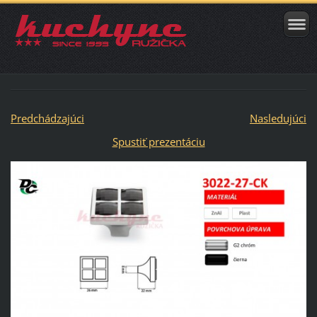
Predchádzajúci
Nasledujúci
Spustiť prezentáciu