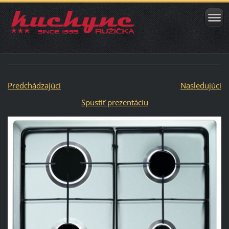
Predchádzajúci
Nasledujúci
Spustiť prezentáciu